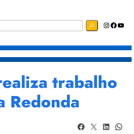
Instagram
Facebook
YouTube
s
Mapa do Site
Webmail
aliza trabalho
ta Redonda