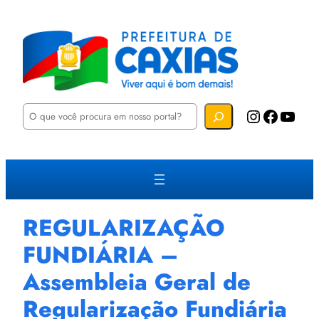
P
Instagram
Facebook
YouTube
e
s
q
u
i
s
a
r
REGULARIZAÇÃO
FUNDIÁRIA –
Assembleia Geral de
Regularização Fundiária