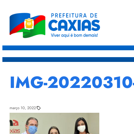
Caxias
Governo
Sec
IMG-2022031
março 10, 2022