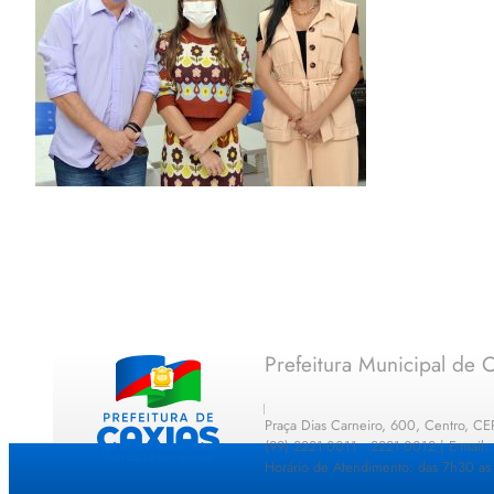
Prefeitura Municipal de C
Praça Dias Carneiro, 600, Centro, C
(99) 2221-0011 · 2221-0012 | E-mail
Horário de Atendimento: das 7h30 as 