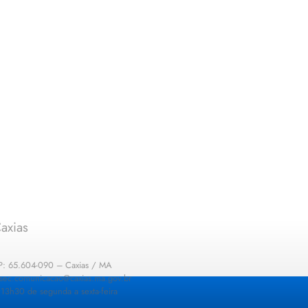
axias
EP: 65.604-090 – Caxias / MA
: sec.comunicacao@caxias.ma.gov.br
13h30 de segunda a sexta-feira