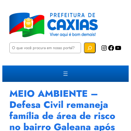
P
Instagram
Facebook
YouTube
e
s
q
u
i
s
a
r
MEIO AMBIENTE –
Defesa Civil remaneja
família de área de risco
no bairro Galeana após