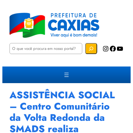
P
Instagram
Facebook
YouTube
e
s
q
u
i
s
a
r
ASSISTÊNCIA SOCIAL
– Centro Comunitário
da Volta Redonda da
SMADS realiza