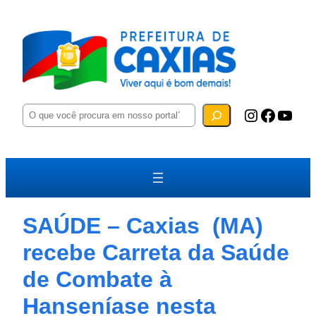
P
Instagram
Facebook
YouTube
e
s
q
u
i
s
a
r
SAÚDE – Caxias (MA)
recebe Carreta da Saúde
de Combate à
Hanseníase nesta