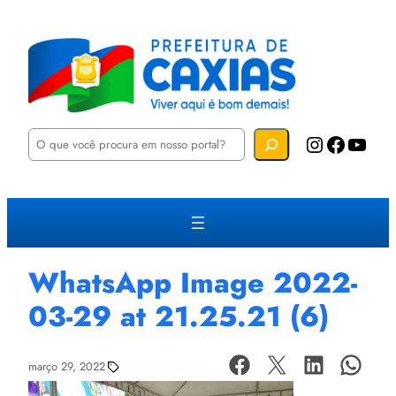
P
Instagram
Facebook
YouTube
e
s
q
u
i
s
a
r
WhatsApp Image 2022-
03-29 at 21.25.21 (6)
março 29, 2022