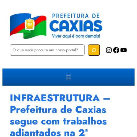
P
Instagram
Facebook
YouTube
e
s
q
u
i
s
a
r
INFRAESTRUTURA –
Prefeitura de Caxias
segue com trabalhos
adiantados na 2ª