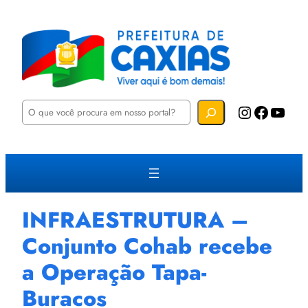
P
Instagram
Facebook
YouTube
e
s
q
u
i
s
a
r
INFRAESTRUTURA –
Conjunto Cohab recebe
a Operação Tapa-
Buracos