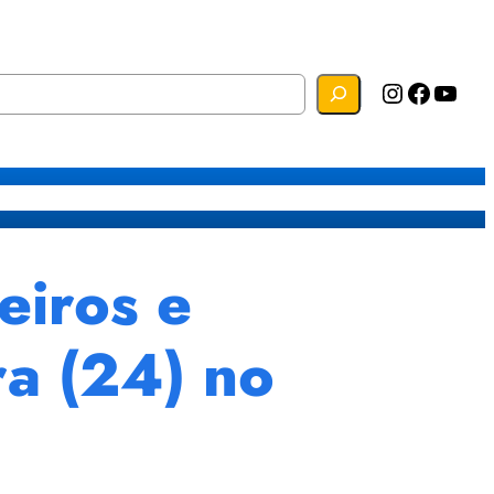
Instagram
Facebook
YouTube
s
Mapa do Site
Webmail
eiros e
ra (24) no