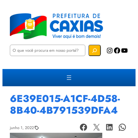
P
Instagram
Facebook
YouTube
e
s
q
u
i
s
a
r
6E39E015-A1CF-4D58-
8B40-4B791539DFA4
junho 1, 2022