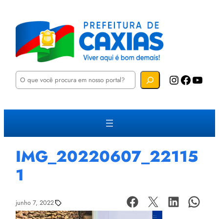
P
Instagram
Facebook
YouTube
e
s
q
u
i
s
a
r
IMG_20220607_22115
1
junho 7, 2022