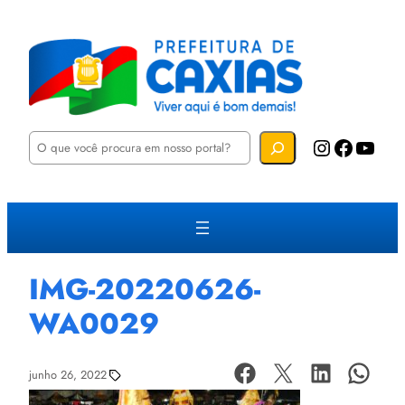
P
Instagram
Facebook
YouTube
e
s
q
u
i
s
a
r
IMG-20220626-
WA0029
junho 26, 2022