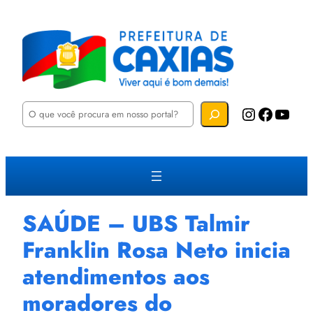
P
Instagram
Facebook
YouTube
e
s
q
u
i
s
a
r
SAÚDE – UBS Talmir
Franklin Rosa Neto inicia
atendimentos aos
moradores do