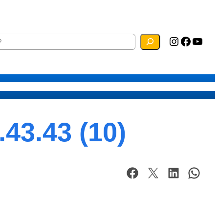
Instagram
Facebook
YouTube
ias
Mapa do Site
Webmail
43.43 (10)