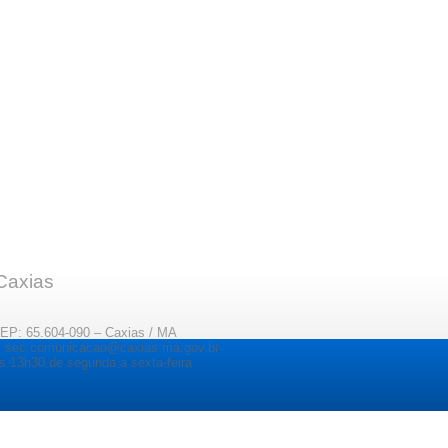
 Caxias
CEP: 65.604-090 – Caxias / MA
il: sec.comunicacao@caxias.ma.gov.br
s 13h30 de segunda a sexta-feira