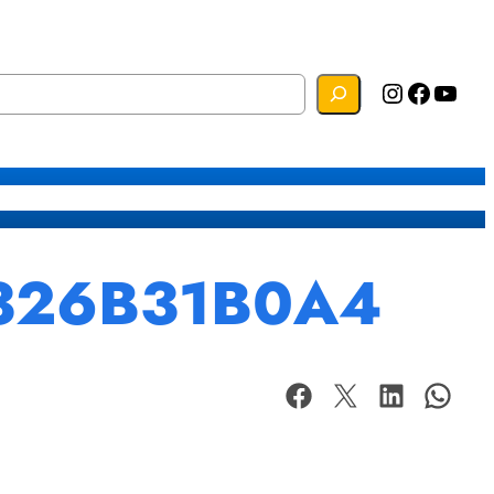
Instagram
Facebook
YouTube
s
Mapa do Site
Webmail
7326B31B0A4