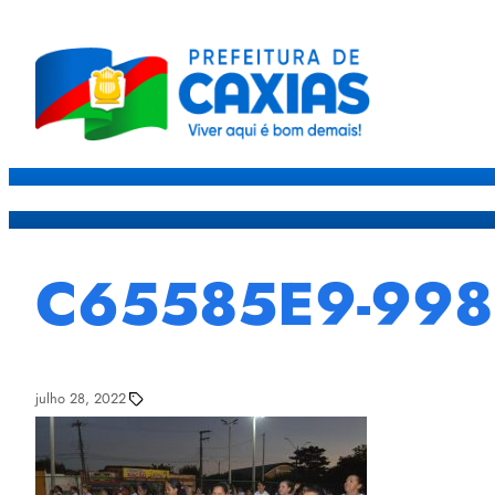
Caxias
Governo
Sec
C65585E9-998
julho 28, 2022