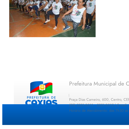
Prefeitura Municipal de C
Praça Dias Carneiro, 600, Centro, C
(99) 2221-0011 · 2221-0012 | E-mail
Horário de Atendimento: das 7h30 as 