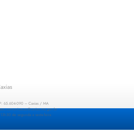
axias
EP: 65.604-090 – Caxias / MA
: sec.comunicacao@caxias.ma.gov.br
13h30 de segunda a sexta-feira