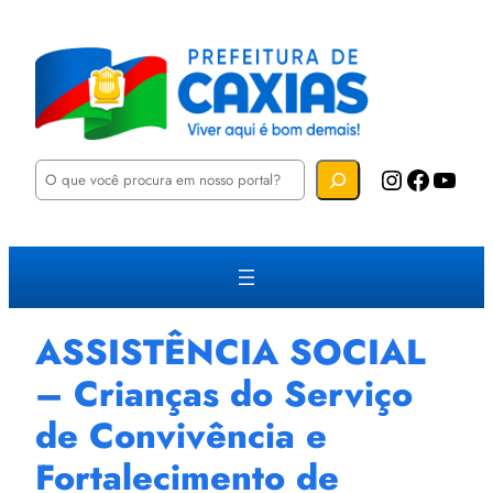
P
Instagram
Facebook
YouTube
e
s
q
u
i
s
a
r
ASSISTÊNCIA SOCIAL
– Crianças do Serviço
de Convivência e
Fortalecimento de