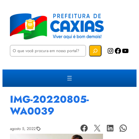
P
Instagram
Facebook
YouTube
e
s
q
u
i
s
a
r
IMG-20220805-
WA0039
agosto 5, 2022