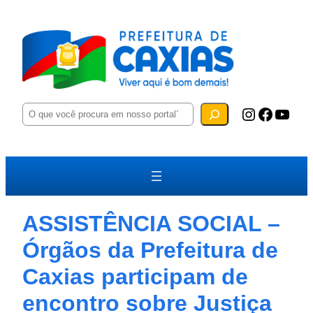
P
Instagram
Facebook
YouTube
e
s
q
u
i
s
a
r
ASSISTÊNCIA SOCIAL –
Órgãos da Prefeitura de
Caxias participam de
encontro sobre Justiça