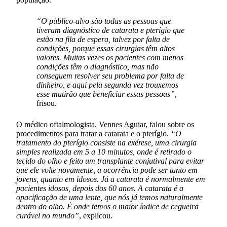
“O público-alvo são todas as pessoas que
tiveram diagnóstico de catarata e pterígio que
estão na fila de espera, talvez por falta de
condições, porque essas cirurgias têm altos
valores. Muitas vezes os pacientes com menos
condições têm o diagnóstico, mas não
conseguem resolver seu problema por falta de
dinheiro, e aqui pela segunda vez trouxemos
esse mutirão que beneficiar essas pessoas”
,
frisou.
O médico oftalmologista, Vennes Aguiar, falou sobre os
procedimentos para tratar a catarata e o pterígio.
“O
tratamento do pterígio consiste na exérese, uma cirurgia
simples realizada em 5 a 10 minutos, onde é retirado o
tecido do olho e feito um transplante conjutival para evitar
que ele volte novamente, a ocorrência pode ser tanto em
jovens, quanto em idosos. Já a catarata é normalmente em
pacientes idosos, depois dos 60 anos. A catarata é a
opacificação de uma lente, que nós já temos naturalmente
dentro do olho. É onde temos o maior índice de cegueira
curável no mundo”
, explicou.