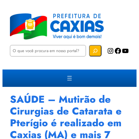
P
Instagram
Facebook
YouTube
e
s
q
u
i
s
a
r
SAÚDE – Mutirão de
Cirurgias de Catarata e
Pterígio é realizado em
Caxias (MA) e mais 7