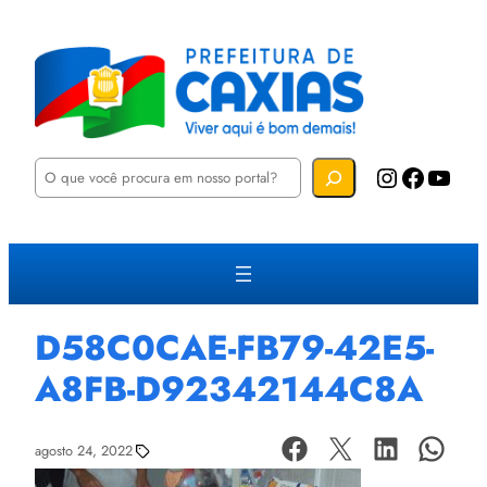
P
Instagram
Facebook
YouTube
e
s
q
u
i
s
a
r
D58C0CAE-FB79-42E5-
A8FB-D92342144C8A
agosto 24, 2022