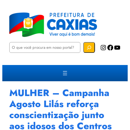
P
Instagram
Facebook
YouTube
e
s
q
u
i
s
a
r
MULHER – Campanha
Agosto Lilás reforça
conscientização junto
aos idosos dos Centros