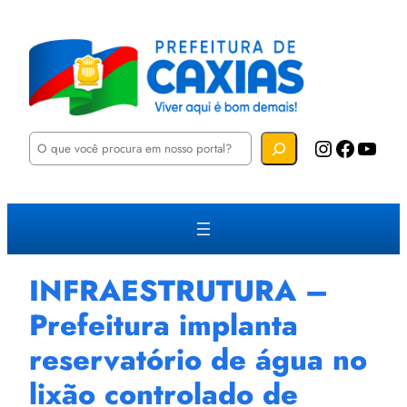
P
Instagram
Facebook
YouTube
e
s
q
u
i
s
a
r
INFRAESTRUTURA –
Prefeitura implanta
reservatório de água no
lixão controlado de