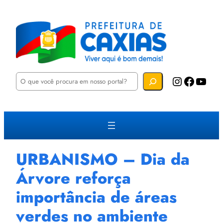
P
Instagram
Facebook
YouTube
e
s
q
u
i
s
a
r
URBANISMO – Dia da
Árvore reforça
importância de áreas
verdes no ambiente