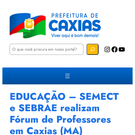
P
Instagram
Facebook
YouTube
e
s
q
u
i
s
a
r
EDUCAÇÃO – SEMECT
e SEBRAE realizam
Fórum de Professores
em Caxias (MA)