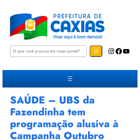
P
Instagram
Facebook
YouTube
e
s
q
u
i
s
a
r
SAÚDE – UBS da
Fazendinha tem
programação alusiva à
Campanha Outubro