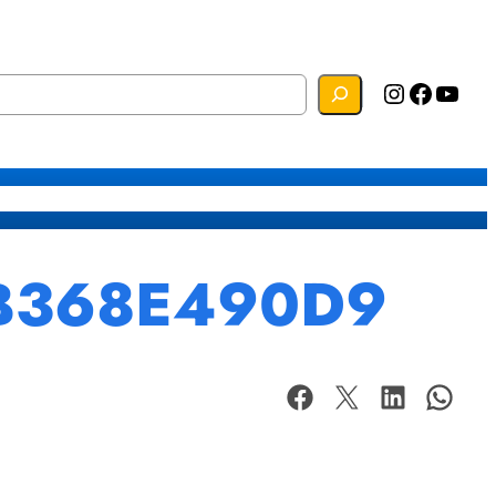
Instagram
Facebook
YouTube
s
Mapa do Site
Webmail
0B368E490D9