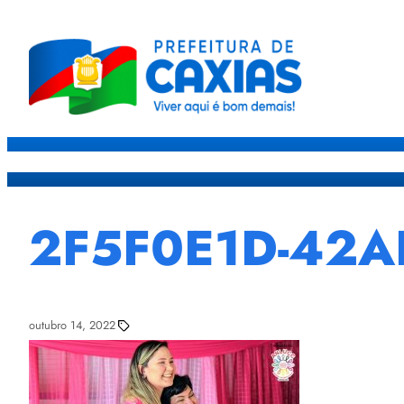
Caxias
Governo
Sec
2F5F0E1D-42A
outubro 14, 2022