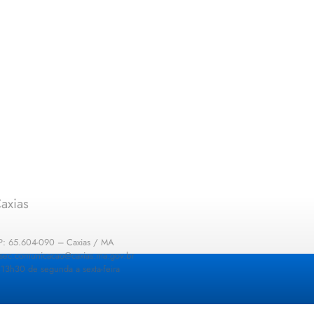
axias
EP: 65.604-090 – Caxias / MA
: sec.comunicacao@caxias.ma.gov.br
13h30 de segunda a sexta-feira