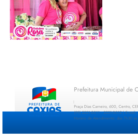
Prefeitura Municipal de C
Praça Dias Carneiro, 600, Centro, C
(99) 2221-0011 · 2221-0012 | E-mail
Horário de Atendimento: das 7h30 as 