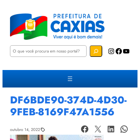
P
Instagram
Facebook
YouTube
e
s
q
u
i
s
a
r
DF6BDE90-374D-4D30-
9FEB-8169F47A1556
outubro 14, 2022