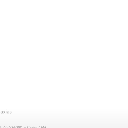
axias
EP: 65.604-090 – Caxias / MA