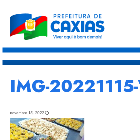
Caxias
Governo
Sec
IMG-20221115
novembro 15, 2022