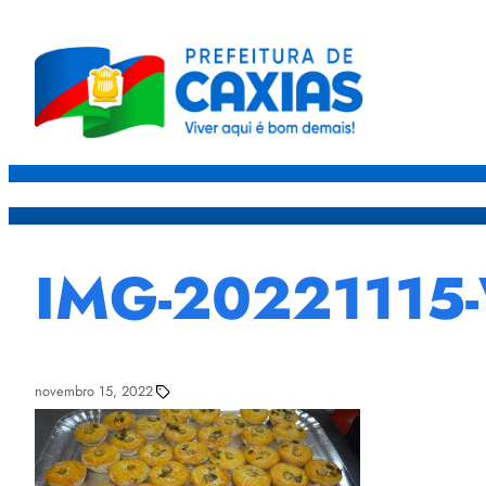
Caxias
Governo
Sec
IMG-20221115
novembro 15, 2022