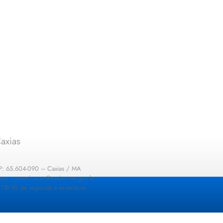
axias
EP: 65.604-090 – Caxias / MA
: sec.comunicacao@caxias.ma.gov.br
13h30 de segunda a sexta-feira