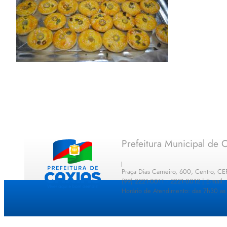
Prefeitura Municipal de C
Praça Dias Carneiro, 600, Centro, C
(99) 2221-0011 · 2221-0012 | E-mail
Horário de Atendimento: das 7h30 as 