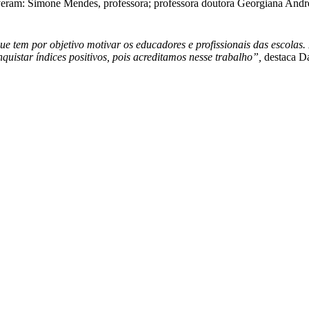
eram: Simone Mendes, professora; professora doutora Georgiana Andreia
em por objetivo motivar os educadores e profissionais das escolas. 
uistar índices positivos, pois acreditamos nesse trabalho”,
destaca Da