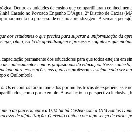
gógica. Dentre as unidades de ensino que compartilharam conheciment
inhá Castelo no Povoado Engenho D’Água, 2º Distrito de Caxias (MA),
 o aprimoramento do processo de ensino aprendizagem. A semana pedagóg
egar aos estudantes o que precisa para superar a uniformização da apr
tempo, ritmo, estilo de aprendizagem e processos cognitivos que mobili
capacitação permanente dos educadores para que todos estejam em sint
 de conhecimentos com os profissionais da educação. Nesse contexto, f
enciado para essas ações nas quais os professores estejam cada vez 
mpo e Quilombola.
iro. Os encontros foram marcados por muitas trocas de experiências e 
lhados, como por exemplo: A avaliação na perspectiva inclusiva, histór
or meio da parceria entre a UIM Sinhá Castelo com a UIM Santos Dumo
 no processo de alfabetização. O evento contou com a presença de vários