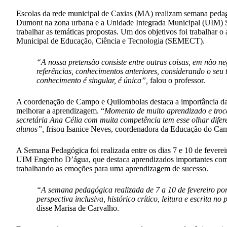
Escolas da rede municipal de Caxias (MA) realizam semana peda
Dumont na zona urbana e a Unidade Integrada Municipal (UIM) S
trabalhar as temáticas propostas. Um dos objetivos foi trabalhar
Municipal de Educação, Ciência e Tecnologia (SEMECT).
“A nossa pretensão consiste entre outras coisas, em não n
referências, conhecimentos anteriores, considerando o seu 
conhecimento é singular, é única”,
falou o professor.
A coordenação de Campo e Quilombolas destaca a importância da 
melhorar a aprendizagem. “
Momento de muito aprendizado e troca
secretária Ana Célia com muita competência tem esse olhar difer
alunos”,
frisou Isanice Neves, coordenadora da Educação do Ca
A Semana Pedagógica foi realizada entre os dias 7 e 10 de fevere
UIM Engenho D’água, que destaca aprendizados importantes comparti
trabalhando as emoções para uma aprendizagem de sucesso.
“A semana pedagógica realizada de 7 a 10 de fevereiro p
perspectiva inclusiva, histórico crítico, leitura e escrita
disse Marisa de Carvalho.