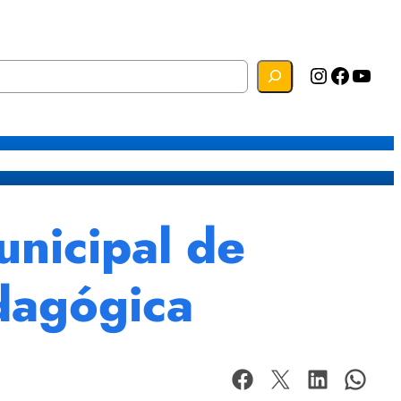
Instagram
Facebook
YouTube
s
Mapa do Site
Webmail
nicipal de
dagógica