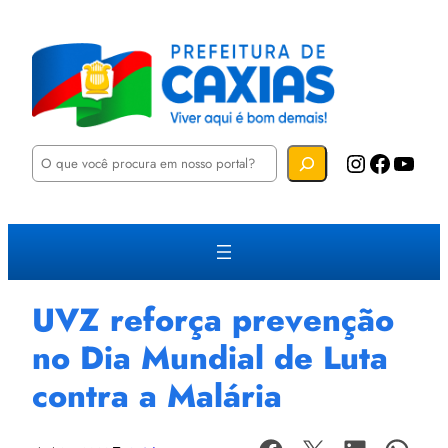
P
Instagram
Facebook
YouTube
e
s
q
u
i
s
a
r
UVZ reforça prevenção
no Dia Mundial de Luta
contra a Malária