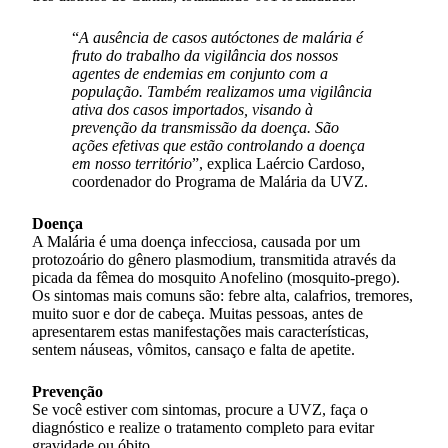
“
A ausência de casos autóctones de malária é
fruto do trabalho da vigilância dos nossos
agentes de endemias em conjunto com a
população. Também realizamos uma vigilância
ativa dos casos importados, visando à
prevenção da transmissão da doença. São
ações efetivas que estão controlando a doença
em nosso território
”, explica Laércio Cardoso,
coordenador do Programa de Malária da UVZ.
Doença
A Malária é uma doença infecciosa, causada por um
protozoário do gênero plasmodium, transmitida através da
picada da fêmea do mosquito Anofelino (mosquito-prego).
Os sintomas mais comuns são: febre alta, calafrios, tremores,
muito suor e dor de cabeça. Muitas pessoas, antes de
apresentarem estas manifestações mais características,
sentem náuseas, vômitos, cansaço e falta de apetite.
Prevenção
Se você estiver com sintomas, procure a UVZ, faça o
diagnóstico e realize o tratamento completo para evitar
gravidade ou óbito.