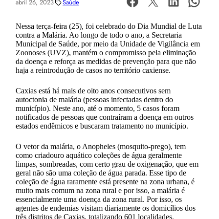
abril 26, 2023
Saúde
Nessa terça-feira (25), foi celebrado do Dia Mundial de Luta
contra a Malária. Ao longo de todo o ano, a Secretaria
Municipal de Saúde, por meio da Unidade de Vigilância em
Zoonoses (UVZ), mantém o compromisso pela eliminação
da doença e reforça as medidas de prevenção para que não
haja a reintrodução de casos no território caxiense.
Caxias está há mais de oito anos consecutivos sem
autoctonia de malária (pessoas infectadas dentro do
município). Neste ano, até o momento, 5 casos foram
notificados de pessoas que contraíram a doença em outros
estados endêmicos e buscaram tratamento no município.
O vetor da malária, o Anopheles (mosquito-prego), tem
como criadouro aquático coleções de água geralmente
limpas, sombreadas, com certo grau de oxigenação, que em
geral não são uma coleção de água parada. Esse tipo de
coleção de água raramente está presente na zona urbana, é
muito mais comum na zona rural e por isso, a malária é
essencialmente uma doença da zona rural. Por isso, os
agentes de endemias visitam diariamente os domicílios dos
três distritos de Caxias, totalizando 601 localidades.