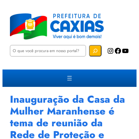
P
Instagram
Facebook
YouTube
e
s
q
u
i
s
a
r
Inauguração da Casa da
Mulher Maranhense é
tema de reunião da
Rede de Proteção e