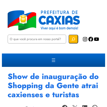
P
Instagram
Facebook
YouTube
e
s
q
u
i
s
a
r
Show de inauguração do
Shopping da Gente atrai
caxienses e turistas