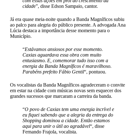
com essas ações em prol do crescimento da
cidad
e”, disse Edson Sampaio, cantor.
Já era quase meia-noite quando a Banda Magníficos subiu
ao palco para alegria do público presente. A advogada Ana
Lúcia destaca a importância desse momento para o
Município.
“
Estávamos ansiosos por esse momento.
Caxias aguardava essa obra com muito
entusiasmo. E, comemorar tudo isso com a
energia da Banda Magníficos é maravilhoso.
Parabéns prefeito Fábio Gentil
“, pontuou.
Os vocalistas da Banda Magníficos agradeceram o convite
em estar na cidade com músicas novas sem esquecer dos
grandes sucessos que marcaram a carreira da banda.
“
O povo de Caxias tem uma energia incrível e
eu fiquei sabendo que a alegria da entrega do
Shopping dominou a cidade. Então estamos
aqui para unir o útil ao agradável
“, disse
Fernando Frajola, vocalista.