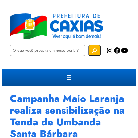
P
Instagram
Facebook
YouTube
e
s
q
u
i
s
a
r
Campanha Maio Laranja
realiza sensibilização na
Tenda de Umbanda
Santa Bárbara