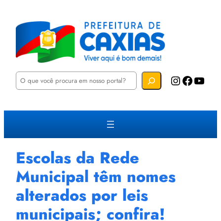
P
Instagram
Facebook
YouTube
e
s
q
u
i
s
a
r
Escolas da Rede
Municipal têm nomes
alterados por leis
municipais; confira!