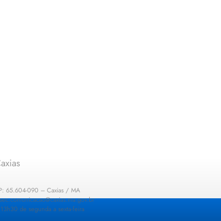
axias
EP: 65.604-090 – Caxias / MA
: sec.comunicacao@caxias.ma.gov.br
13h30 de segunda a sexta-feira