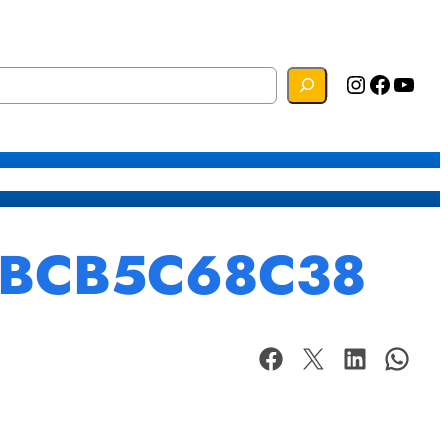
Instagram
Facebook
YouTube
s
Mapa do Site
Webmail
9BCB5C68C38