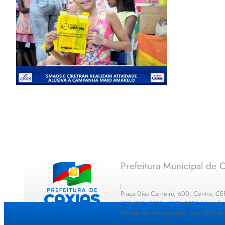
Prefeitura Municipal de C
Praça Dias Carneiro, 600, Centro, C
(99) 2221-0011 · 2221-0012 | E-mail
Horário de Atendimento: das 7h30 as 