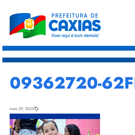
Caxias
Governo
Sec
09362720-62F
maio 29, 2023