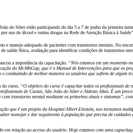
ão João do Sóter estão participando do dia 5 a 7 de junho da primeira
 por uso de álcool e outras drogas na Rede de Atenção Básica à Saúde”
mento e manejo adequado de pacientes com transtornos mentais. No enco
e saúde física, avaliação para identificar condições de transtornos men
tacou a importância da capacitação.
“Nós estamos em um momento muit
icação do Mi-MhGap, que é o Manual de Intervenções para que os prof
o e conduzindo de melhor maneira os usuários que sofrem de algum tr
o do curso.
“O objetivo do curso é capacitar todos os profissionais de 
ofissionais de Caxias, São João do Sóter e Aldeias Altas. É um proces
e com transtorno mental mediante os primeiros sinais e sintomas”
, con
ção que é um projeto do Hospital Albert Einstein, nos tornamos multip
 saber manejar e dar seguimento à população que precisa de cuidados
dado em relação ao acesso do usuário. Hoje estamos com uma capacit