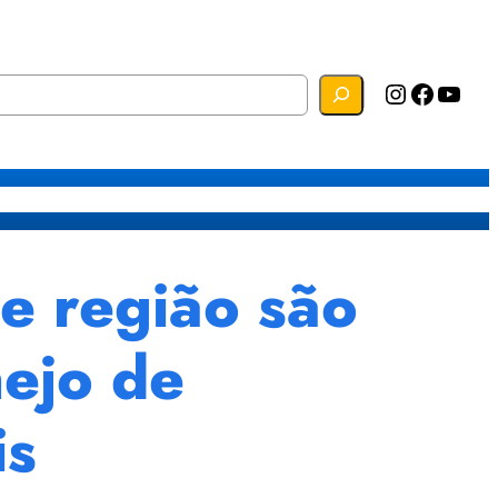
Instagram
Facebook
YouTube
s
Mapa do Site
Webmail
 e região são
ejo de
is