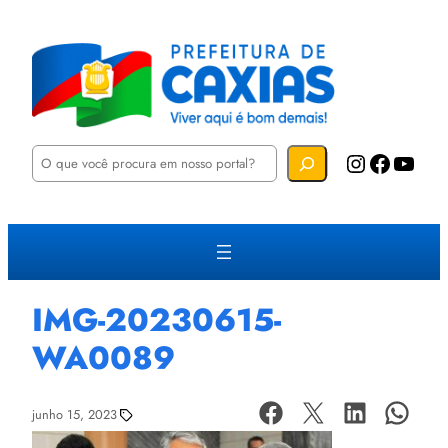
P
Instagram
Facebook
YouTube
e
s
q
u
i
s
a
r
IMG-20230615-
WA0089
junho 15, 2023