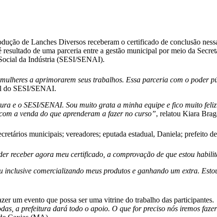
ução de Lanches Diversos receberam o certificado de conclusão nessa s
 resultado de uma parceria entre a gestão municipal por meio da Secret
Social da Indústria (SESI/SENAI).
mulheres a aprimorarem seus trabalhos. Essa parceria com o poder púb
nal do SESI/SENAI.
tura e o SESI/SENAI. Sou muito grata a minha equipe e fico muito feli
, com a venda do que aprenderam a fazer no curso”
, relatou Kiara Brag
secretários municipais; vereadores; eputada estadual, Daniela; prefeito d
oder receber agora meu certificado, a comprovação de que estou habili
inclusive comercializando meus produtos e ganhando um extra. Estou fe
azer um evento que possa ser uma vitrine do trabalho das participantes.
das, a prefeitura dará todo o apoio. O que for preciso nós iremos faze