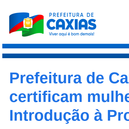
Caxias
Governo
Secre
Prefeitura de C
certificam mulh
Introdução à P