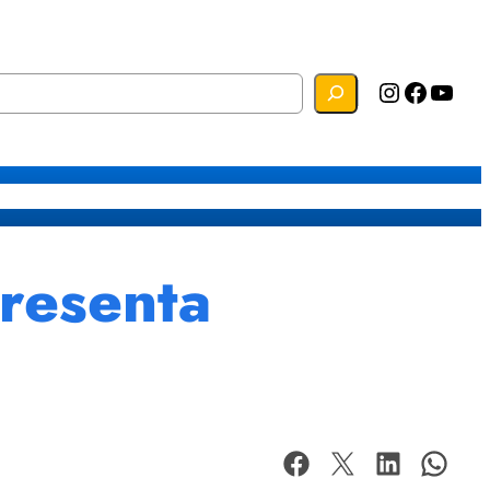
Instagram
Facebook
YouTube
s
Mapa do Site
Webmail
resenta