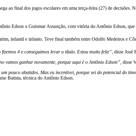
ega ao final dos jogos escolares em uma terça-feira (27) de decisões. 
 Antônio Edson x Guiomar Assunção, com vitória do Antônio Edson, que c
rim, infantil e infanto. Teve final também entre Odolfo Medeiros e C
zemos 4 e conseguimos levar o título. Estou muito feliz”
, disse José
o ano vamos ganhar novamente, porque aqui é o Antônio Edson”,
disse V
um pouco abatidos. Mas eu incentivei, porque sei do potencial do tim
nise Batista, técnica do Antônio Edson.