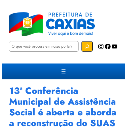
P
Instagram
Facebook
YouTube
e
s
q
u
i
s
a
r
13ª Conferência
Municipal de Assistência
Social é aberta e aborda
a reconstrução do SUAS