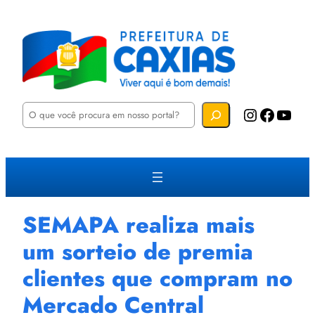
P
Instagram
Facebook
YouTube
e
s
q
u
i
s
a
r
SEMAPA realiza mais
um sorteio de premia
clientes que compram no
Mercado Central