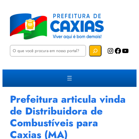
P
Instagram
Facebook
YouTube
e
s
q
u
i
s
a
r
Prefeitura articula vinda
de Distribuidora de
Combustíveis para
Caxias (MA)