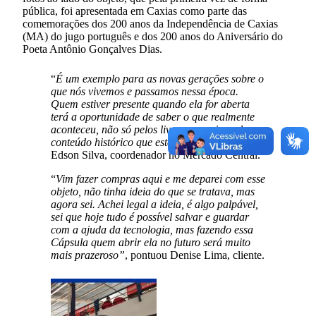
pública, foi apresentada em Caxias como parte das
comemorações dos 200 anos da Independência de Caxias
(MA) do jugo português e dos 200 anos do Aniversário do
Poeta Antônio Gonçalves Dias.
“
É um exemplo para as novas gerações sobre o
que nós vivemos e passamos nessa época.
Quem estiver presente quando ela for aberta
terá a oportunidade de saber o que realmente
aconteceu, não só pelos livros, mas sim pelo
conteúdo histórico que estará presente
“, frisa
Edson Silva, coordenador no Mercado Central.
“
Vim fazer compras aqui e me deparei com esse
objeto, não tinha ideia do que se tratava, mas
agora sei. Achei legal a ideia, é algo palpável,
sei que hoje tudo é possível salvar e guardar
com a ajuda da tecnologia, mas fazendo essa
Cápsula quem abrir ela no futuro será muito
mais prazeroso”
, pontuou Denise Lima, cliente.