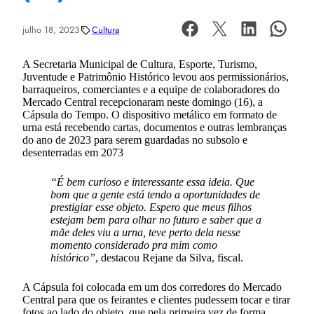
julho 18, 2023
Cultura
A Secretaria Municipal de Cultura, Esporte, Turismo,
Juventude e Patrimônio Histórico levou aos permissionários,
barraqueiros, comerciantes e a equipe de colaboradores do
Mercado Central recepcionaram neste domingo (16), a
Cápsula do Tempo. O dispositivo metálico em formato de
urna está recebendo cartas, documentos e outras lembranças
do ano de 2023 para serem guardadas no subsolo e
desenterradas em 2073
“É bem curioso e interessante essa ideia. Que
bom que a gente está tendo a oportunidades de
prestigiar esse objeto. Espero que meus filhos
estejam bem para olhar no futuro e saber que a
mãe deles viu a urna, teve perto dela nesse
momento considerado pra mim como
histórico”
, destacou Rejane da Silva, fiscal.
A Cápsula foi colocada em um dos corredores do Mercado
Central para que os feirantes e clientes pudessem tocar e tirar
fotos ao lado do objeto, que pela primeira vez de forma