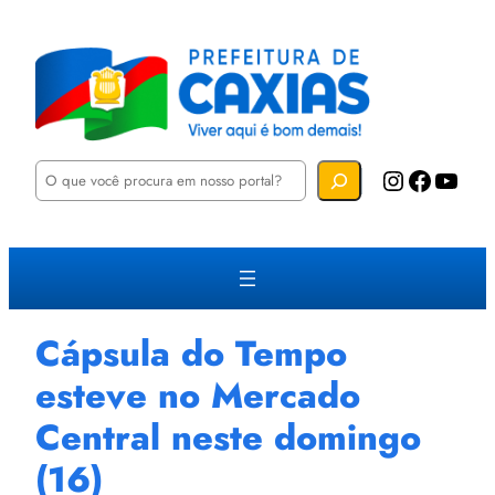
P
Instagram
Facebook
YouTube
e
s
q
u
i
s
a
r
Cápsula do Tempo
esteve no Mercado
Central neste domingo
(16)