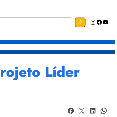
Instagram
Facebook
YouTube
s
Mapa do Site
Webmail
ojeto Líder