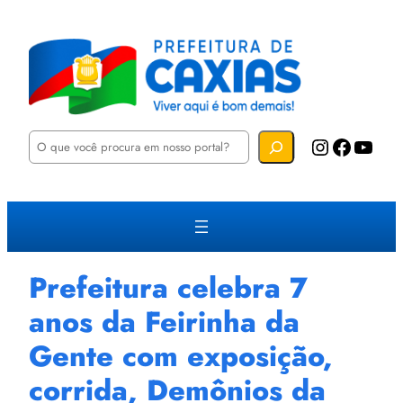
P
Instagram
Facebook
YouTube
e
s
q
u
i
s
a
r
Prefeitura celebra 7
anos da Feirinha da
Gente com exposição,
corrida, Demônios da