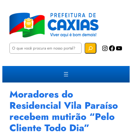
P
Instagram
Facebook
YouTube
e
s
q
u
i
s
a
r
Moradores do
Residencial Vila Paraíso
recebem mutirão “Pelo
Cliente Todo Dia”