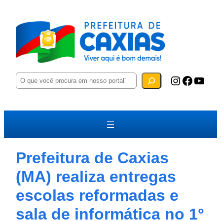
P
Instagram
Facebook
YouTube
e
s
q
u
i
s
a
r
Prefeitura de Caxias
(MA) realiza entregas
escolas reformadas e
sala de informática no 1°