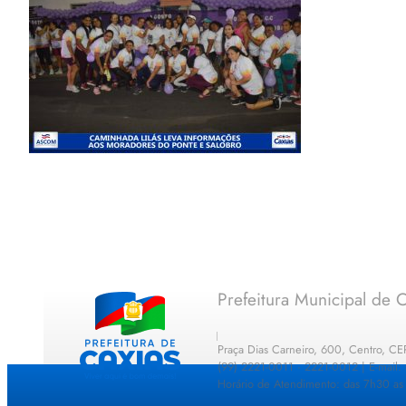
Prefeitura Municipal de C
Praça Dias Carneiro, 600, Centro, C
(99) 2221-0011 · 2221-0012 | E-mail
Horário de Atendimento: das 7h30 as 