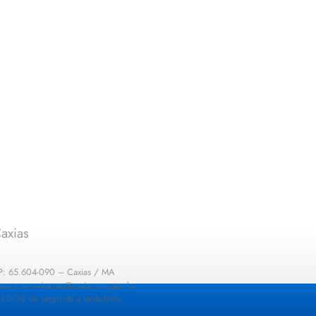
axias
EP: 65.604-090 – Caxias / MA
: sec.comunicacao@caxias.ma.gov.br
13h30 de segunda a sexta-feira